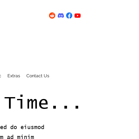
c
Extras
Contact Us
 Time...
ed do eiusmod
m ad minim